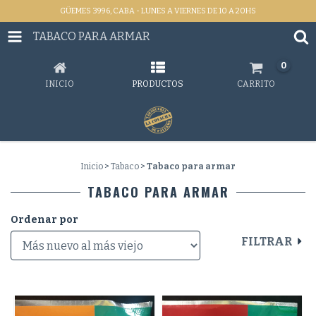
GÜEMES 3996, CABA - LUNES A VIERNES DE 10 A 20HS
TABACO PARA ARMAR
0
INICIO
PRODUCTOS
CARRITO
Inicio
>
Tabaco
>
Tabaco para armar
TABACO PARA ARMAR
Ordenar por
FILTRAR