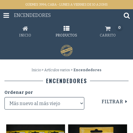
GÜEMES 3996, CABA - LUNES A VIERNES DE 10 A 20HS
ENCENDEDORES
0
INICIO
PRODUCTOS
CARRITO
Inicio
>
Artículos varios
>
Encendedores
ENCENDEDORES
Ordenar por
FILTRAR