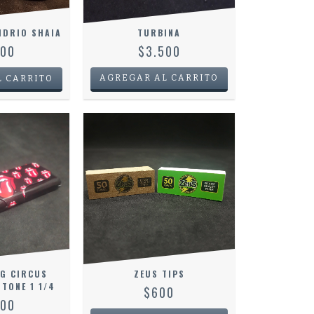
IDRIO SHAIA
TURBINA
500
$3.500
AGREGAR AL CARRITO
NG CIRCUS
ZEUS TIPS
TONE 1 1/4
$600
000