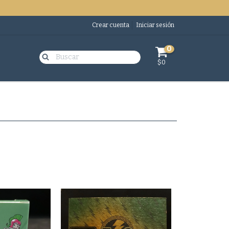
Crear cuenta
Iniciar sesión
0
$0