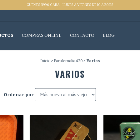
GÜEMES 3996, CABA - LUNES A VIERNES DE 10 A 20HS
UCTOS
COMPRAS ONLINE
CONTACTO
BLOG
Inicio
>
Parafernalia 420
>
Varios
VARIOS
Ordenar por