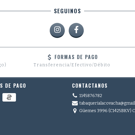
SEGUINOS
FORMAS DE PAGO
go)
Transferencia/Efectivo/Débito
S DE PAGO
CONTACTANOS
1145876782
tabaquerialacovacha@gmai
Güemes 3996 (C1425BKV) 