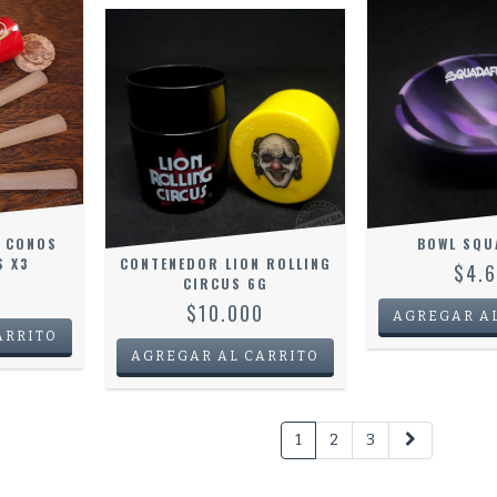
 CONOS
BOWL SQ
S X3
CONTENEDOR LION ROLLING
$4.
CIRCUS 6G
$10.000
1
2
3