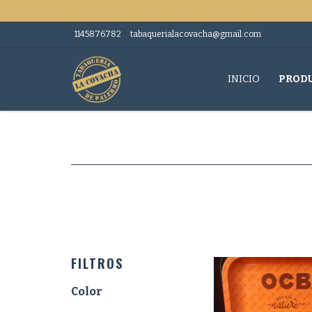
1145876782
tabaquerialacovacha@gmail.com
INICIO
PROD
FILTROS
Color