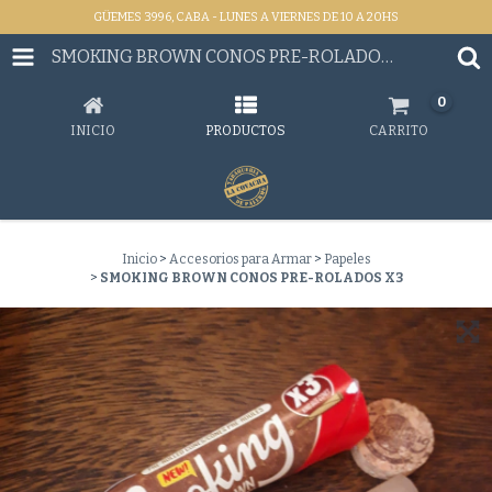
GÜEMES 3996, CABA - LUNES A VIERNES DE 10 A 20HS
SMOKING BROWN CONOS PRE-ROLADOS X3
0
INICIO
PRODUCTOS
CARRITO
Inicio
>
Accesorios para Armar
>
Papeles
>
SMOKING BROWN CONOS PRE-ROLADOS X3