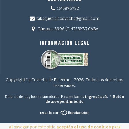
1145876782
tabaquerialacovacha@gmail.com
Güemes 3996 (C1425BKV) CABA
INFORMACIÓN LEGAL
Copyright La Covacha de Palermo - 2026. Todos los derechos
reservados.
Defensa de las y los consumidores. Para reclamos
ingresá acá.
/
Botón
de arrepentimiento
Al navegar por este sitio
aceptás el uso de cookies
para