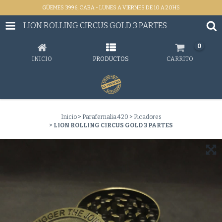
GÜEMES 3996, CABA - LUNES A VIERNES DE 10 A 20HS
LION ROLLING CIRCUS GOLD 3 PARTES
0
INICIO
PRODUCTOS
CARRITO
Inicio
>
Parafernalia 420
>
Picadores
>
LION ROLLING CIRCUS GOLD 3 PARTES