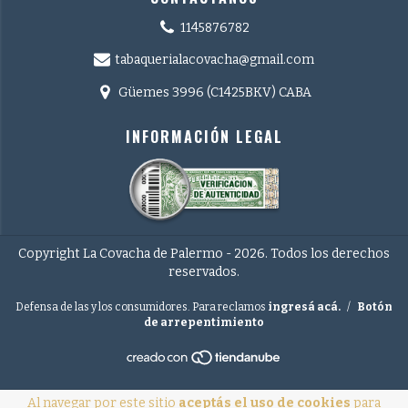
1145876782
tabaquerialacovacha@gmail.com
Güemes 3996 (C1425BKV) CABA
INFORMACIÓN LEGAL
Copyright La Covacha de Palermo - 2026. Todos los derechos
reservados.
Defensa de las y los consumidores. Para reclamos
ingresá acá.
/
Botón
de arrepentimiento
Al navegar por este sitio
aceptás el uso de cookies
para