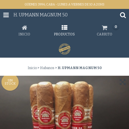
GÜEMES 3996, CABA - LUNES A VIERNES DE 10 A 20HS
H. UPMANN MAGNUM 50
0
INICIO
PRODUCTOS
CARRITO
Inicio
>
Habanos
>
H. UPMANN MAGNUM 50
SIN
STOCK