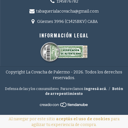
1145876782
tabaquerialacovacha@gmail.com
Güemes 3996 (C1425BKV) CABA
INFORMACIÓN LEGAL
Copyright La Covacha de Palermo - 2026. Todos los derechos
reservados.
Defensa de las y los consumidores. Para reclamos
ingresá acá.
/
Botón
de arrepentimiento
Al navegar por este sitio
aceptás el uso de cookies
para
agilizar tu experiencia de compra.