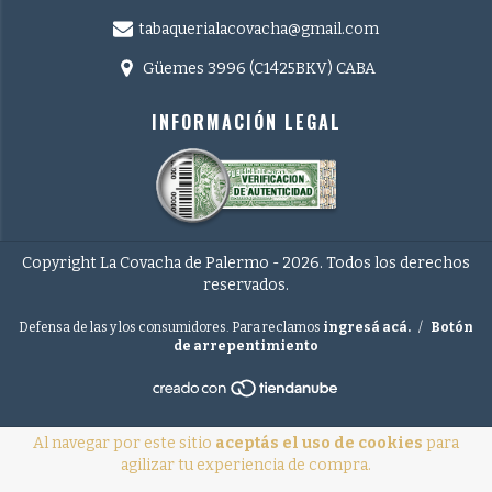
tabaquerialacovacha@gmail.com
Güemes 3996 (C1425BKV) CABA
INFORMACIÓN LEGAL
Copyright La Covacha de Palermo - 2026. Todos los derechos
reservados.
Defensa de las y los consumidores. Para reclamos
ingresá acá.
/
Botón
de arrepentimiento
Al navegar por este sitio
aceptás el uso de cookies
para
agilizar tu experiencia de compra.