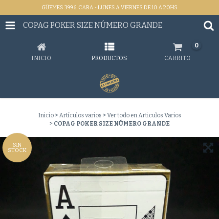
GÜEMES 3996, CABA - LUNES A VIERNES DE 10 A 20HS
COPAG POKER SIZE NÚMERO GRANDE
0
INICIO
PRODUCTOS
CARRITO
Inicio
>
Artículos varios
>
Ver todo en Articulos Varios
>
COPAG POKER SIZE NÚMERO GRANDE
SIN
STOCK