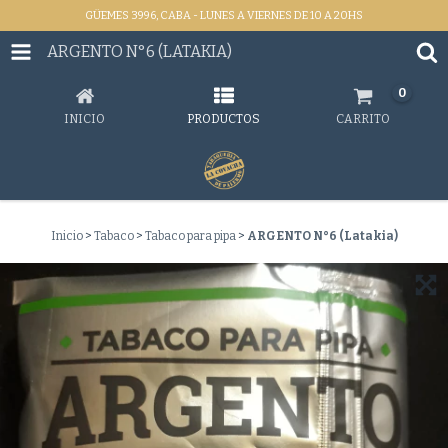
GÜEMES 3996, CABA - LUNES A VIERNES DE 10 A 20HS
ARGENTO N°6 (LATAKIA)
0
INICIO
PRODUCTOS
CARRITO
Inicio
>
Tabaco
>
Tabaco para pipa
>
ARGENTO N°6 (Latakia)